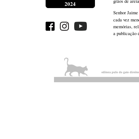
grãos de arei
2024
Senhor Jaime 
cada vez men
memórias, rela
a publicação 
editora pulo do gato direito