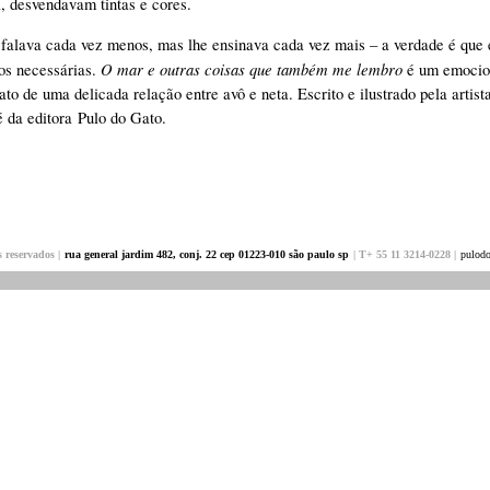
a, desvendavam tintas e cores.
falava cada vez menos, mas lhe ensinava cada vez mais – a verdade é que e
O mar e outras coisas que também me lembro
os necessárias.
é um emociona
to de uma delicada relação entre avô e neta. Escrito e ilustrado pela artist
é da editora
Pulo do Gato
.
s reservados |
rua general jardim 482, conj. 22 cep 01223-010 são paulo sp
| T+ 55 11 3214-0228 |
pulodo