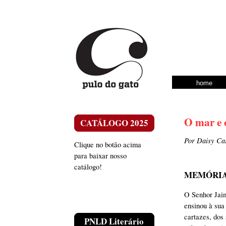
home
O mar e 
CATÁLOGO 2025
Por Daisy Car
Clique no botão acima
para baixar nosso
catálogo!
MEMÓRI
O Senhor Jaim
ensinou à sua
cartazes, dos
PNLD Literário