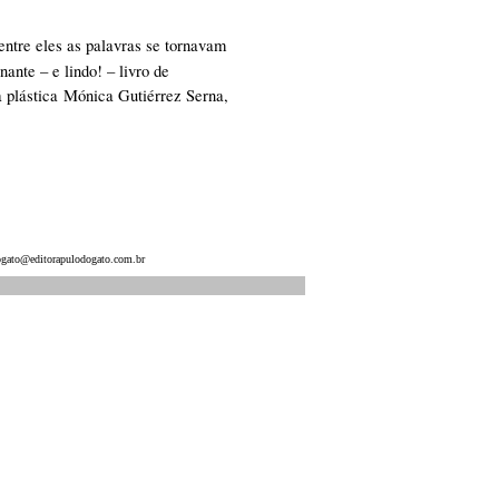
ntre eles as palavras se tornavam
nte – e lindo! – livro de
a plástica
Mónica Gutiérrez Serna
,
gato@editorapulodogato.com.br