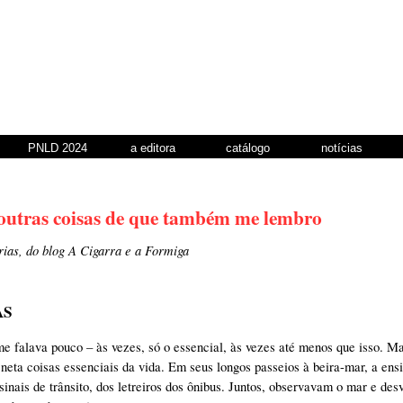
PNLD 2024
a editora
catálogo
notícias
outras coisas de que também me lembro
ias, do blog A Cigarra e a Formiga
AS
e falava pouco – às vezes, só o essencial, às vezes até menos que isso. Mas
 neta coisas essenciais da vida. Em seus longos passeios à beira-mar, a ensi
 sinais de trânsito, dos letreiros dos ônibus. Juntos, observavam o mar e de